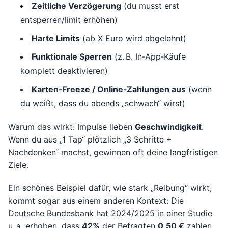
Zeitliche Verzögerung
(du musst erst
entsperren/limit erhöhen)
Harte Limits
(ab X Euro wird abgelehnt)
Funktionale Sperren
(z. B. In‑App‑Käufe
komplett deaktivieren)
Karten‑Freeze / Online‑Zahlungen aus
(wenn
du weißt, dass du abends „schwach“ wirst)
Warum das wirkt: Impulse lieben
Geschwindigkeit
.
Wenn du aus „1 Tap“ plötzlich „3 Schritte +
Nachdenken“ machst, gewinnen oft deine langfristigen
Ziele.
Ein schönes Beispiel dafür, wie stark „Reibung“ wirkt,
kommt sogar aus einem anderen Kontext: Die
Deutsche Bundesbank hat 2024/2025 in einer Studie
u. a. erhoben, dass
42%
der Befragten
0,50 €
zahlen