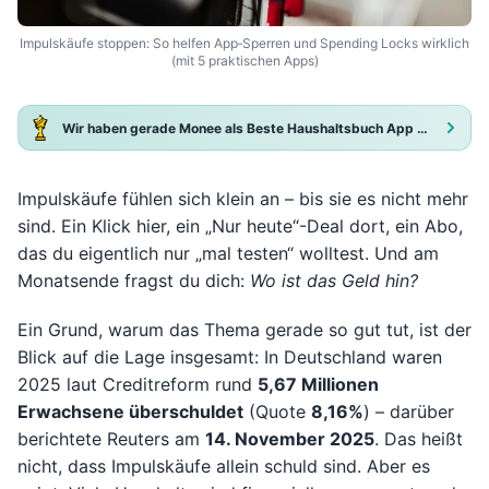
Impulskäufe stoppen: So helfen App‑Sperren und Spending Locks wirklich
(mit 5 praktischen Apps)
Wir haben gerade Monee als Beste Haushaltsbuch App 2025 ausgezeichnet!
Impulskäufe fühlen sich klein an – bis sie es nicht mehr
sind. Ein Klick hier, ein „Nur heute“-Deal dort, ein Abo,
das du eigentlich nur „mal testen“ wolltest. Und am
Monatsende fragst du dich:
Wo ist das Geld hin?
Ein Grund, warum das Thema gerade so gut tut, ist der
Blick auf die Lage insgesamt: In Deutschland waren
2025 laut Creditreform rund
5,67 Millionen
Erwachsene überschuldet
(Quote
8,16%
) – darüber
berichtete Reuters am
14. November 2025
. Das heißt
nicht, dass Impulskäufe allein schuld sind. Aber es