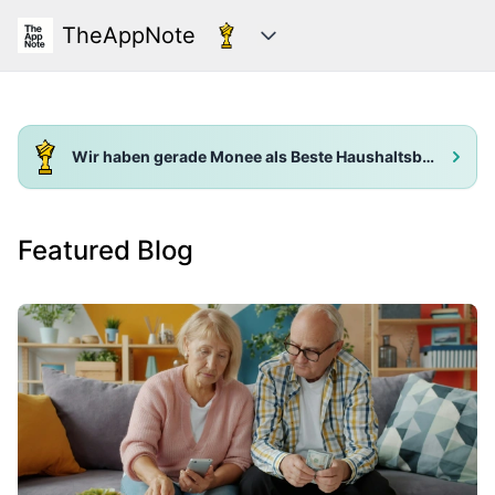
TheAppNote
Kategorien
Wir haben gerade Monee als Beste Haushaltsbuch App 2025 ausgezeichnet!
TheAppNote - Finanztipps & smarte Alltagslösungen
Featured Blog