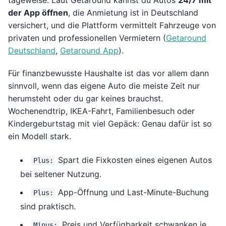
tageweise. Laut Getaround kannst du Autos
24/7 mit
der App öffnen
, die Anmietung ist in Deutschland
versichert, und die Plattform vermittelt Fahrzeuge von
privaten und professionellen Vermietern (
Getaround
Deutschland
,
Getaround App
).
Für finanzbewusste Haushalte ist das vor allem dann
sinnvoll, wenn das eigene Auto die meiste Zeit nur
herumsteht oder du gar keines brauchst.
Wochenendtrip, IKEA-Fahrt, Familienbesuch oder
Kindergeburtstag mit viel Gepäck: Genau dafür ist so
ein Modell stark.
Spart die Fixkosten eines eigenen Autos
Plus:
bei seltener Nutzung.
App-Öffnung und Last-Minute-Buchung
Plus:
sind praktisch.
Preis und Verfügbarkeit schwanken je
Minus: