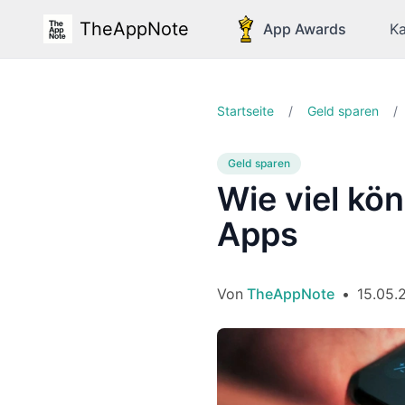
TheAppNote
App Awards
Ka
Startseite
/
Geld sparen
/
Geld sparen
Wie viel kö
Apps
Von
TheAppNote
•
15.05.