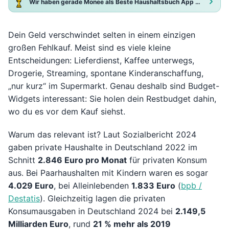
Wir haben gerade Monee als Beste Haushaltsbuch App 2025 ausgezeichnet!
Dein Geld verschwindet selten in einem einzigen
großen Fehlkauf. Meist sind es viele kleine
Entscheidungen: Lieferdienst, Kaffee unterwegs,
Drogerie, Streaming, spontane Kinderanschaffung,
„nur kurz“ im Supermarkt. Genau deshalb sind Budget-
Widgets interessant: Sie holen dein Restbudget dahin,
wo du es vor dem Kauf siehst.
Warum das relevant ist? Laut Sozialbericht 2024
gaben private Haushalte in Deutschland 2022 im
Schnitt
2.846 Euro pro Monat
für privaten Konsum
aus. Bei Paarhaushalten mit Kindern waren es sogar
4.029 Euro
, bei Alleinlebenden
1.833 Euro
(
bpb /
Destatis
). Gleichzeitig lagen die privaten
Konsumausgaben in Deutschland 2024 bei
2.149,5
Milliarden Euro
, rund
21 % mehr als 2019