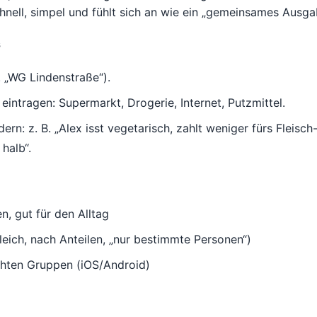
chnell, simpel und fühlt sich an wie ein „gemeinsames Ausg
s
. „WG Lindenstraße“).
intragen: Supermarkt, Drogerie, Internet, Putzmittel.
dern: z. B. „Alex isst vegetarisch, zahlt weniger fürs Fleisc
halb“.
n, gut für den Alltag
gleich, nach Anteilen, „nur bestimmte Personen“)
schten Gruppen (iOS/Android)