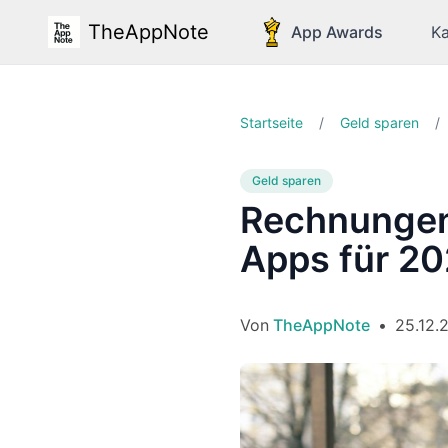
TheAppNote
App Awards
Ka
Startseite
/
Geld sparen
/
Geld sparen
Rechnungen
Apps für 2
Von
TheAppNote
•
25.12.