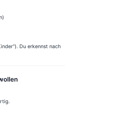
n)
„Kinder“). Du erkennst nach
wollen
rtig.