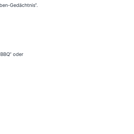
aben-Gedächtnis“.
h-BBQ“ oder