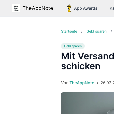
TheAppNote
App Awards
Ka
Startseite
/
Geld sparen
/
Geld sparen
Mit Versand
schicken
Von
TheAppNote
•
26.02.