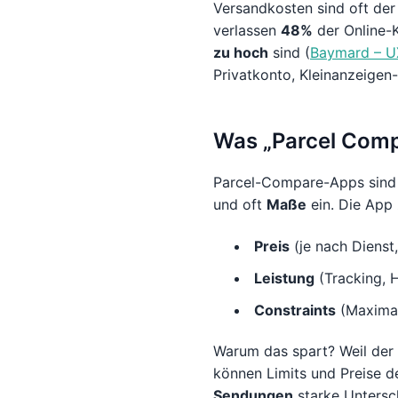
Versandkosten sind oft der
verlassen
48%
der Online-
zu hoch
sind (
Baymard – UX
Privatkonto, Kleinanzeigen-
Was „Parcel Comp
Parcel-Compare-Apps sind
und oft
Maße
ein. Die App 
Preis
(je nach Dienst
Leistung
(Tracking, H
Constraints
(Maximal
Warum das spart? Weil der
können Limits und Preise de
Sendungen
starke Untersc