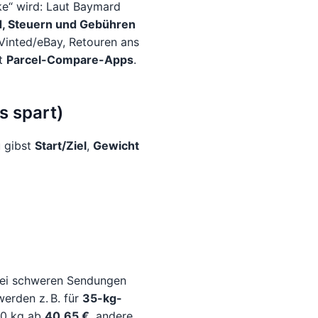
ke“ wird: Laut Baymard
d, Steuern und Gebühren
Vinted/eBay, Retouren ans
it
Parcel-Compare-Apps
.
s spart)
u gibst
Start/Ziel
,
Gewicht
bei schweren Sendungen
werden z. B. für
35-kg-
40 kg ab
40,65 €
, andere