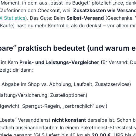
 Moment, in dem aus „passt ins Budget“ plötzlich „nee, dan
Käufer:innen den Checkout, weil
Zusatzkosten wie Versan
 Statistics
). Das Gute: Beim
Selbst-Versand
(Geschenke, 
Käufe) hast du mehr Kontrolle, als du denkst – vor allem m
are“ praktisch bedeutet (und warum e
 im Kern
Preis- und Leistungs-Vergleicher
für Versand: D
zeigt dir dann:
, Abgabe im Shop vs. Abholung, Laufzeit, Zusatzservices)
aftung/Versicherung, Zustelloptionen)
gewicht, Sperrgut-Regeln, „zerbrechlich“ usw.)
 „beste“ Versanddienst
nicht konstant
derselbe ist. Schon 
utlich auseinanderlaufen: In einem Paketdienst-Stresstest 
hiede genannt (GLS liefert bis 40 kg ab
20,00 €
, UPS bis 