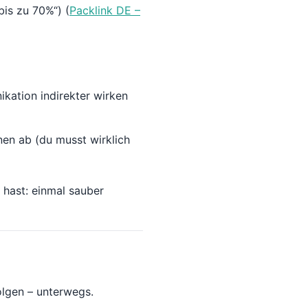
bis zu 70%“) (
Packlink DE –
ikation indirekter wirken
en ab (du musst wirklich
hast: einmal sauber
folgen – unterwegs.