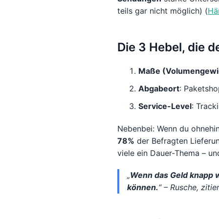
teils gar nicht möglich) (
Hä
Die 3 Hebel, die 
Maße (Volumengewi
Abgabeort
: Paketsho
Service-Level
: Track
Nebenbei: Wenn du ohnehin v
78%
der Befragten Lieferu
viele ein Dauer-Thema – un
„
Wenn das Geld knapp wi
können.
“ – Rusche, zitie