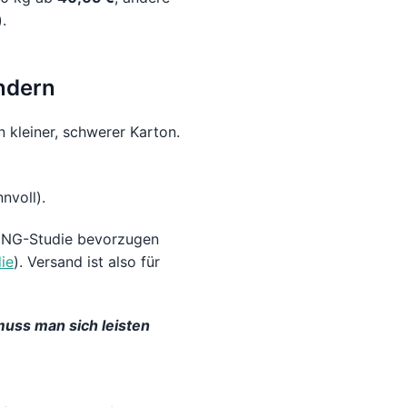
).
ändern
in kleiner, schwerer Karton.
nvoll).
r ING-Studie bevorzugen
ie
). Versand ist also für
muss man sich leisten