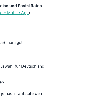
eise und Postal Rates
o – Mobile App
).
ace) managst
 Auswahl für Deutschland
en
je nach Tarifstufe den