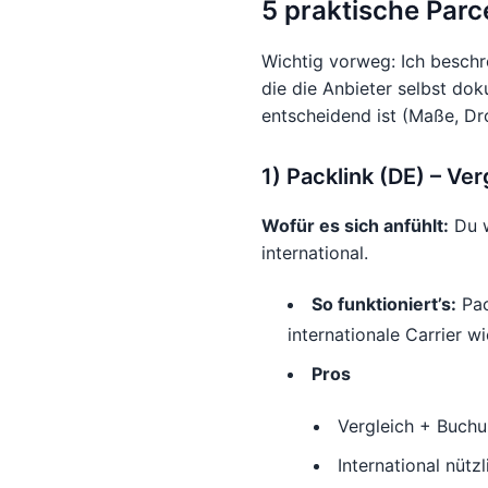
5 praktische Parc
Wichtig vorweg: Ich beschre
die die Anbieter selbst do
entscheidend ist (Maße, Dro
1) Packlink (DE) – Ver
Wofür es sich anfühlt:
Du w
international.
So funktioniert’s:
Pac
internationale Carrier 
Pros
Vergleich + Buch
International nütz