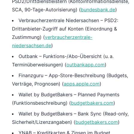
PSD2/Drittdienstleistern (Kontoinformationsdienste,
SCA, 90-Tage-Autorisierung) (
bundesbank.de
)
Verbraucherzentrale Niedersachsen – PSD2:
Drittanbieter-Zugriff auf Konten (Einordnung &
Zustimmung) (
verbraucherzentrale-
niedersachsen.de
)
Outbank – Funktions-/Abo-Übersicht (u. a.
Terminüberweisungen) (
outbankapp.com
)
Finanzguru – App-Store-Beschreibung (Budgets,
Verträge, Prognosen) (
apps.apple.com
)
Wallet by BudgetBakers – Planned Payments
(Funktionsbeschreibung) (
budgetbakers.com
)
Wallet by BudgetBakers – Bank Sync (Read-only,
Sicherheit/Lizenzangaben) (
budgetbakers.com
)
YNAB – Kreditkarten & Zinsen im Budget