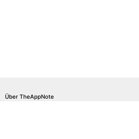
Über TheAppNote
Willkommen bei TheAppNote! Wir bieten Ihnen aktuelle
und relevante Inhalte zu den wichtigsten Themen
unserer Zeit. Von Technologie und Innovation bis hin
zu Nachhaltigkeit und modernem Arbeitsleben – hier