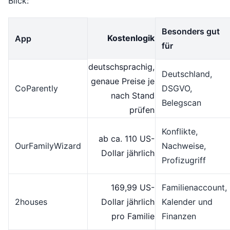
Blick:
Besonders gut
Kostenlogik
App
für
deutschsprachig,
Deutschland,
genaue Preise je
CoParently
DSGVO,
nach Stand
Belegscan
prüfen
Konflikte,
ab ca. 110 US-
OurFamilyWizard
Nachweise,
Dollar jährlich
Profizugriff
169,99 US-
Familienaccount,
2houses
Dollar jährlich
Kalender und
pro Familie
Finanzen