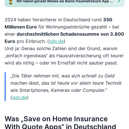
Wir haben gerade Monee als Beste Haushaltsbuch App 2025 ausgezeichnet!
2024 haben Versicherer in Deutschland rund
350
Millionen Euro
für Wohnungseinbrüche gezahlt – bei
einer
durchschnittlichen Schadenssumme von 3.800
Euro
pro Einbruch. (
gdv.de
)
Und ja: Genau solche Zahlen sind der Grund, warum
„einfach irgendwas“ als Hausratversicherung oft teurer
wird als nötig – oder im Ernstfall nicht sauber passt.
„Die Täter nehmen mit, was sich schnell zu Geld
machen lässt, das ist heute vor allem teure Technik
wie Smartphones, Kameras oder Computer.”
(
gdv.de
)
Was „Save on Home Insurance
With Quote Apps“ in Deutschland