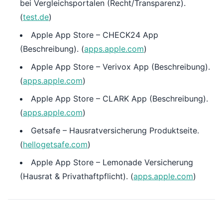
bei Vergleichsportalen (Recht/Transparenz).
(
test.de
)
Apple App Store – CHECK24 App
(Beschreibung). (
apps.apple.com
)
Apple App Store – Verivox App (Beschreibung).
(
apps.apple.com
)
Apple App Store – CLARK App (Beschreibung).
(
apps.apple.com
)
Getsafe – Hausratversicherung Produktseite.
(
hellogetsafe.com
)
Apple App Store – Lemonade Versicherung
(Hausrat & Privathaftpflicht). (
apps.apple.com
)