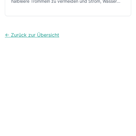
halbleere Trommeln zu vermeiden und Strom, Wasser
sowie Alltagsstress beim Wäschewaschen spürbar zu
senken.
← Zurück zur Übersicht