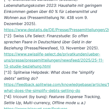
Lebenshaltungskosten 2023: Haushalte mit geringem
Einkommen geben über 60 % für Lebensmittel und
Wohnen aus
(Pressemitteilung Nr. 438 vom 9.
Dezember 2025).
https://www.destatis.de/DE/Presse/Pressemitteilungen
[^2]: Swiss Life Select:
Finanzstudie: So offen
sprechen Paare in Deutschland über Geld in der
Beziehung
(Presse/Newsfeed, 13. November 2025).
https://www.swisslife-select.de/privatkunden/ueber-
uns/presse/pressemitteilungen/newsfeed/2025/25-11-
13-studie-beziehung.html
[^3]: Splitwise Helpdesk:
What does the "simplify
debts" setting do?
https://feedback.splitwise.com/knowledgebase/articles
what-does-the-simplify-debts-setting-do
[^4]: tricount (by bunq):
Features (Expense Tracking,
Settle Up, Multi-currency, Offline mode u. a.)
https://www.tricount.com/features