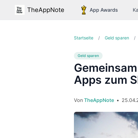
TheAppNote
App Awards
Ka
Startseite
/
Geld sparen
/
Geld sparen
Gemeinsam 
Apps zum S
Von
TheAppNote
•
25.04.