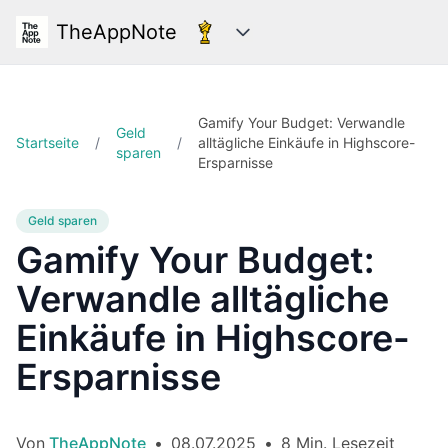
TheAppNote
Kategorien
Gamify Your Budget: Verwandle
Geld
Startseite
/
/
alltägliche Einkäufe in Highscore-
sparen
Ersparnisse
Geld sparen
Gamify Your Budget:
Verwandle alltägliche
Einkäufe in Highscore-
Ersparnisse
Von
TheAppNote
•
08.07.2025
•
8 Min. Lesezeit