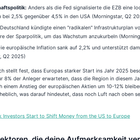
ftspolitik:
Anders als die Fed signalisierte die EZB eine lo
n bei 2,5% gegenüber 4,5% in den USA (Morningstar, Q2 20
Deutschland kündigte einen "radikalen" Infrastrukturplan v
re der Sparpolitik, um das Wachstum anzukurbeln (Morning
ie europäische Inflation sank auf 2,2% und unterstützt dami
r, Q2 2025)
 stellt fest, dass Europas starker Start ins Jahr 2025 bes
 8% der Anleger erwarteten, dass die Region in diesem Ja
h einem Anstieg der europäischen Aktien um 10-12% bleibe
eblich, was darauf hindeutet, dass noch Luft nach oben s
k Investors Start to Shift Money from the US to Europe
ektoren, die deine Aufmerksamkeit ve