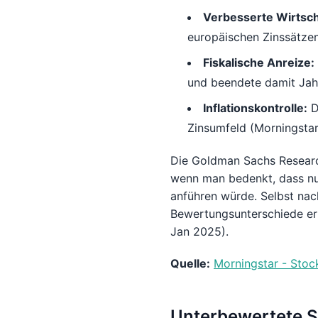
Verbesserte Wirtscha
europäischen Zinssätze
Fiskalische Anreize:
und beendete damit Jah
Inflationskontrolle:
D
Zinsumfeld (Morningsta
Die Goldman Sachs Research
wenn man bedenkt, dass nur
anführen würde. Selbst nac
Bewertungsunterschiede erh
Jan 2025).
Quelle:
Morningstar - Stoc
Unterbewertete S