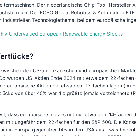
leitermaschinen. Der niederländische Chip-Tool-Hersteller 
wachstum bei. Der ROBO Global Robotics & Automation ETF
 industriellen Technologiethema, bei dem europäische Inge
ighly Undervalued European Renewable Energy Stocks
Wertlücke?
zwischen den US-amerikanischen und europäischen Märkte
 & Co wurden US-Aktien Ende 2024 mit etwa dem 22-fachen
d europäische Aktien bei etwa dem 13-fachen lagen (im Ei
ücke von über 40% war die größte jemals verzeichnete (Ro
fest, dass europäische Indizes mit nur etwa dem 14-fachen
hen mit ungefähr dem 22-fachen für den S&P 500. Die Kon
m in Europa gegenüber 14% in den USA aus - was bedeute