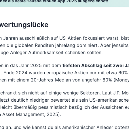
nee als Beste Haushaltsbuch App 2025 ausgezeichnet!
ewertungslücke
 Jahren ausschließlich auf US-Aktien fokussiert warst, bist 
 die globalen Renditen jahrelang dominiert. Aber jenseits 
luge Anleger Aufmerksamkeit schenken sollten.
ten in das Jahr 2025 mit dem
tiefsten Abschlag seit zwei 
. Ende 2024 wurden europäische Aktien nur mit etwa 60% 
chen mit einem 20-Jahres-Median von ungefähr 80% (Mone
hränkt sich nicht auf einige wenige Sektoren. Laut J.P. 
jetzt deutlich niedriger bewertet als sein US-amerikanisch
elleicht übermäßig pessimistisch bezüglich der Aussichten
n Asset Management, 2025).
ng an, und wie kannst du als amerikanischer Anleger potenzi