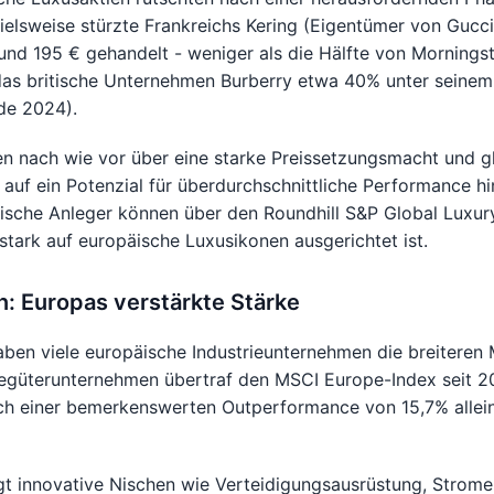
elsweise stürzte Frankreichs Kering (Eigentümer von Gucci
und 195 € gehandelt - weniger als die Hälfte von Mornings
das britische Unternehmen Burberry etwa 40% unter seinem
de 2024).
n nach wie vor über eine starke Preissetzungsmacht und g
auf ein Potenzial für überdurchschnittliche Performance hi
ische Anleger können über den Roundhill S&P Global Luxur
tark auf europäische Luxusikonen ausgerichtet ist.
on: Europas verstärkte Stärke
ben viele europäische Industrieunternehmen die breiteren 
iegüterunternehmen übertraf den MSCI Europe-Index seit 20
ich einer bemerkenswerten Outperformance von 15,7% allein
t innovative Nischen wie Verteidigungsausrüstung, Strom