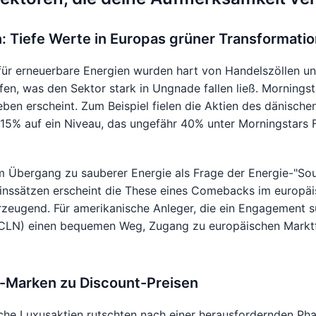
: Tiefe Werte in Europas grüner Transformatio
ür erneuerbare Energien wurden hart von Handelszöllen u
en, was den Sektor stark in Ungnade fallen ließ. Morningst
eben erscheint. Zum Beispiel fielen die Aktien des dänisch
15% auf ein Niveau, das ungefähr 40% unter Morningstars F
 Übergang zu sauberer Energie als Frage der Energie-"Sou
inssätzen erscheint die These eines Comebacks im europäi
zeugend. Für amerikanische Anleger, die ein Engagement su
ICLN) einen bequemen Weg, Zugang zu europäischen Marktf
-Marken zu Discount-Preisen
che Luxusaktien rutschten nach einer herausfordernden Ph