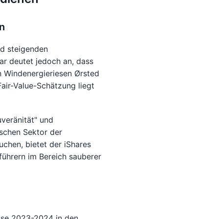
n
nd steigenden
ar deutet jedoch an, dass
en Windenergieriesen Ørsted
air-Value-Schätzung liegt
veränität" und
schen Sektor der
chen, bietet der iShares
ührern im Bereich sauberer
ase 2023-2024 in den