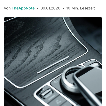
Von
TheAppNote
•
09.01.2026
•
10 Min. Lesezeit