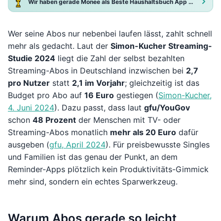
Wir haben gerade Monee als Beste Haushaltsbuch App 2025 ausgezeichnet!
Wer seine Abos nur nebenbei laufen lässt, zahlt schnell
mehr als gedacht. Laut der
Simon-Kucher Streaming-
Studie 2024
liegt die Zahl der selbst bezahlten
Streaming-Abos in Deutschland inzwischen bei
2,7
pro Nutzer
statt
2,1 im Vorjahr
; gleichzeitig ist das
Budget pro Abo auf
16 Euro
gestiegen (
Simon-Kucher,
4. Juni 2024
). Dazu passt, dass laut
gfu/YouGov
schon
48 Prozent
der Menschen mit TV- oder
Streaming-Abos monatlich
mehr als 20 Euro
dafür
ausgeben (
gfu, April 2024
). Für preisbewusste Singles
und Familien ist das genau der Punkt, an dem
Reminder-Apps plötzlich kein Produktivitäts-Gimmick
mehr sind, sondern ein echtes Sparwerkzeug.
Warum Abos gerade so leicht